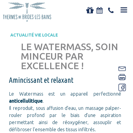
Aller au
RETOUR
contenu
principal
CURES THERMALES CONVENTIONNÉES
ACTUALITÉ VIE LOCALE
Les cures thermales conventionnées
LE WATERMASS, SOIN
Les mini-cures (sans prescription médicale)
MINCEUR PAR
Les programmes santé
EXCELLENCE !
LE GRAND SPA THERMAL
Amincissant et relaxant
Séjours
Soins Beauté & MédiSpa (23/03 au 31/10/2026)
Le Watermass est un appareil perfectionné
anticellulitique
.
Entrées Spa
Il reproduit, sous affusion d’eau, un massage palper-
Soins à la carte
rouler profond par le biais d’une aspiration
permettant ainsi de réoxygéner, assouplir et
NUTRITION ET ACTIVITÉS PHYSIQUES
défibroser l’ensemble des tissus infiltrés.