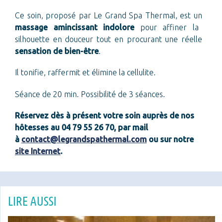
Nutrition
Ce soin, proposé par Le Grand Spa Thermal, est un
Activités physiques
massage
amincissant indolore
pour affiner la
silhouette en douceur tout en procurant une réelle
STATION THERMALE DE BRIDES-LES-BAINS
sensation de bien-être
.
Les thermes
Il tonifie, raffermit et élimine la cellulite.
Brides et sa région
Séance de 20 min. Possibilité de 3 séances.
Actualités
Réservez dès à présent votre soin auprès de nos
hôtesses au 04 79 55 26 70, par mail
à
contact@legrandspathermal.com
ou sur notre
site Internet
.
EN
FR
LIRE AUSSI