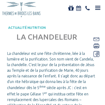
Aller au
RETOUR
contenu
principal
CURES THERMALES CONVENTIONNÉES
ACTUALITÉ NUTRITION
Les cures thermales conventionnées
LA CHANDELEUR
Les mini-cures (sans prescription médicale)
Les programmes santé
La chandeleur est une fête chrétienne, liée à la
LE GRAND SPA THERMAL
lumière et la purification. Son nom vient de Candela,
la chandelle. C’est le jour de la présentation de Jésus
Séjours
au Temple et de la purification de Marie, 40 jours
Soins Beauté & MédiSpa (23/03 au 31/10/2026)
après la naissance de l’enfant. Il s’agit donc au départ
Entrées Spa
d’un rite hébraïque qui donna lieu à la fête de la
ème
chandeleur dès le 5
siècle après JC : c’est en
Soins à la carte
er
effet le pape Gélase 1
qui institua cette fête en
remplacement des lupercales des Romains –
NUTRITION ET ACTIVITÉS PHYSIQUES