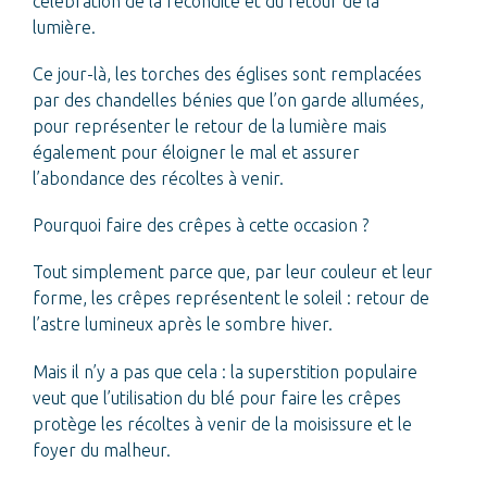
célébration de la fécondité et du retour de la
Nutrition
lumière.
Activités physiques
Ce jour-là, les torches des églises sont remplacées
par des chandelles bénies que l’on garde allumées,
STATION THERMALE DE BRIDES-LES-BAINS
pour représenter le retour de la lumière mais
Les thermes
également pour éloigner le mal et assurer
l’abondance des récoltes à venir.
Brides et sa région
Actualités
Pourquoi faire des crêpes à cette occasion ?
Tout simplement parce que, par leur couleur et leur
forme, les crêpes représentent le soleil : retour de
l’astre lumineux après le sombre hiver.
EN
FR
Mais il n’y a pas que cela : la superstition populaire
veut que l’utilisation du blé pour faire les crêpes
protège les récoltes à venir de la moisissure et le
foyer du malheur.